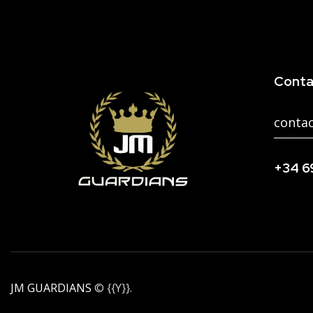
Conta
conta
+34 6
JM GUARDIANS
© {{Y}}.